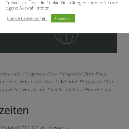
Cookies zu. Über die Cookie-Einstellungen können Sie eine
eigene Auswahl treffen.
Cookie Einstellungen
Akzeptieren
eräte App
,
Hörgeräte Otto
,
Hörgeräte Otto Alzey
,
Annenstr
,
Hörgeräte Otto St.Wendel
,
Hörgeräte Otto
Dudweiler
,
Hörgeräte Thiel St. Ingbert
,
Hörzentrum
zeiten
025 bis 02.01.2026 geschlossen ist.