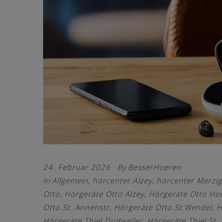
24. Februar 2026
By
BesserHoeren
In
Allgemein
,
hörcenter Alzey
,
hörcenter Merzig
Otto
,
Hörgeräte Otto Alzey
,
Hörgeräte Otto H
Otto St. Annenstr
,
Hörgeräte Otto St.Wendel
,
H
Hörgeräte Thiel Dudweiler
,
Hörgeräte Thiel St.