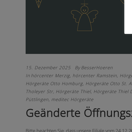
15. Dezember 2025
By
BesserHoeren
In
hörcenter Merzig
,
hörcenter Ramstein
,
Hörg
Hörgeräte Otto Homburg
,
Hörgeräte Otto St. 
Tholeyer Str
,
Hörgeräte Thiel
,
Hörgeräte Thiel 
Püttlingen
,
meditec Hörgeräte
Geänderte Öffnungs
Bitte beachten Sie, dass unsere Filiale vom 24.12.2