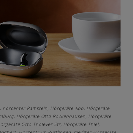
,
hörcenter Ramstein
,
Hörgeräte App
,
Hörgeräte
omburg
,
Hörgeräte Otto Rockenhausen
,
Hörgeräte
örgeräte Otto Tholeyer Str
,
Hörgeräte Thiel
,
 Ingbert
,
Hörzentrum Püttlingen
,
meditec Hörgeräte