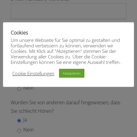
Telefonnummer
Cookies
Um unsere Webseite für Sie optimal zu gestalten und
fortlaufend verbessern zu können, verwenden wir
Cookies. Mit Klick auf "Akzeptieren" stimmen Sie der
Verwendung aller Cookies zu. Über die Cookie-
Ist Ihnen selbst aufgefallen, dass sie Probleme beim
Einstellungen können Sie eine eigene Auswahl treffen.
Verstehen und Hören haben?
Cookie Einstellungen
Akzeptieren
Ja
Nein
Wurden Sie von anderen darauf hingewiesen, dass
Sie schlecht Hören?
Ja
Nein