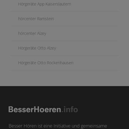
Hörgeräte App Kaiserslautern
hörcenter Ramstein
hörcenter Alzey
Hörgeräte Otto Alzey
Hörgeräte Otto Rockenhausen
Besser Hören ist eine Initiative und gemeinsame