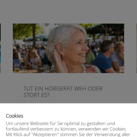
TUT EIN HÖRGERÄT WEH ODER
STÖRT ES?
Viele Menschen, die zum ersten Mal ein
Cookies
Hörgerät tragen sollen, stellen sich diese
Um unsere Webseite für Sie optimal zu gestalten und
wichtige Frage ...
fortlaufend verbessern zu können, verwenden wir Cookies.
Continue Reading
Mit Klick auf "Akzeptieren" stimmen Sie der Verwendung aller