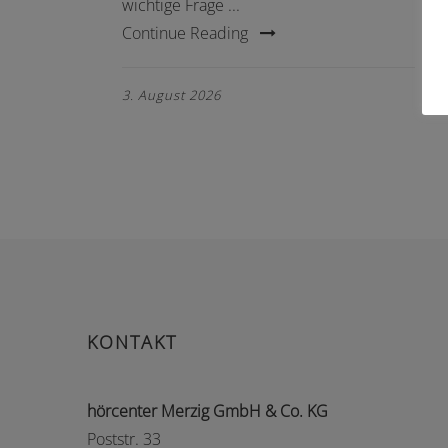
wichtige Frage ...
Continue Reading
3. August 2026
KONTAKT
hörcenter Merzig GmbH & Co. KG
Poststr. 33