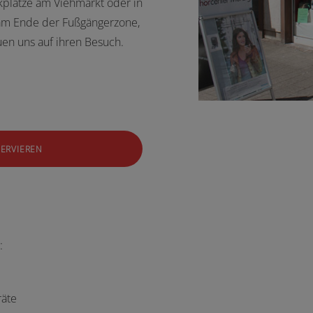
rkplätze am Viehmarkt oder in
 am Ende der Fußgängerzone,
euen uns auf ihren Besuch.
SERVIEREN
:
räte