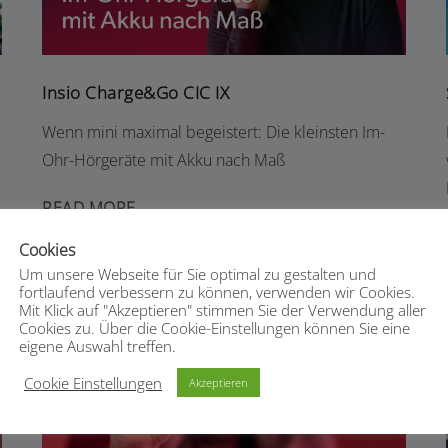
Insio Charge&Go CIC IX
Wenn mini maximal begeistert: Die kleinsten Im-
Ohr-Hörgeräte mit Akku nach Maß
READ MORE
Cookies
Um unsere Webseite für Sie optimal zu gestalten und
fortlaufend verbessern zu können, verwenden wir Cookies.
Mit Klick auf "Akzeptieren" stimmen Sie der Verwendung aller
Cookies zu. Über die Cookie-Einstellungen können Sie eine
eigene Auswahl treffen.
SIGNIA STYLETTO IX
Cookie Einstellungen
Akzeptieren