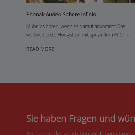
Phonak Audéo Sphere Infinio
Mühelos hören, wenn es darauf ankommt: Das
weltweit erste Hörsystem mit speziellem KI-Chip
READ MORE
Sie haben Fragen und wün
An 12 Standorten stehen wir Ihnen gerne z