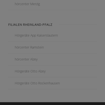
hörcenter Merzig
FILIALEN RHEINLAND-PFALZ
Hörgeräte App Kaiserslautern
hörcenter Ramstein
hörcenter Alzey
Hörgeräte Otto Alzey
Hörgeräte Otto Rockenhausen