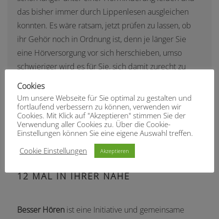
das bisher immer durch Lippenlesen ausgleichen
konnten. Es wäre ratsam, jetzt prüfen zu lassen, ob
ihr Gehör noch in Ordnung ist, denn je länger Sie
eine Hörversorgung vor sich herschieben, umso
schwieriger wird es für Sie, sich damit zurecht zu
finden. Darüber hinaus ist ein Hörtest bei uns
Cookies
KOSTENFREI UND UNVERBINDLICH.
Um unsere Webseite für Sie optimal zu gestalten und
fortlaufend verbessern zu können, verwenden wir
Schön zu hören.
Cookies. Mit Klick auf "Akzeptieren" stimmen Sie der
Verwendung aller Cookies zu. Über die Cookie-
Einstellungen können Sie eine eigene Auswahl treffen.
Cookie Einstellungen
Akzeptieren
12 MAL IN IHRER NÄHE
Besser Hören
ist eine Initiative und gemeinsame