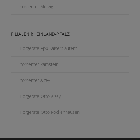
hörcenter Merzig
FILIALEN RHEINLAND-PFALZ
Hörgeräte App Kaiserslautern
hörcenter Ramstein
hörcenter Alzey
Hörgeräte Otto Alzey
Hörgeräte Otto Rockenhausen