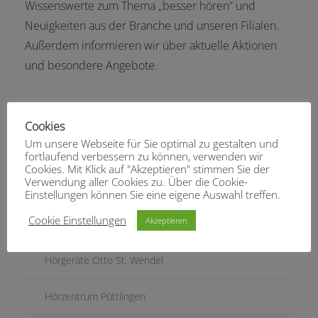
Wissenswerte zum Thema „besser hören“ und
Neuigkeiten aus der Branche und unseren Filialen.
Außerdem informieren wir über aktuelle Aktionen
und besondere Angebote.
FILIALEN SAARLAND
Cookies
Um unsere Webseite für Sie optimal zu gestalten und
Hörgeräte Otto Homburg
fortlaufend verbessern zu können, verwenden wir
Cookies. Mit Klick auf "Akzeptieren" stimmen Sie der
Verwendung aller Cookies zu. Über die Cookie-
Hörgeräte Thiel St. Ingbert
Einstellungen können Sie eine eigene Auswahl treffen.
Cookie Einstellungen
Akzeptieren
Hörgeräte Thiel Dudweiler
Hörgeräte Otto St. Wendel
Hörzentrum Püttlingen