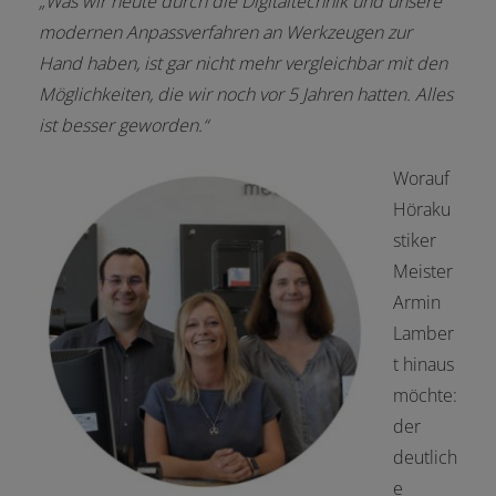
„Was wir heute durch die Digitaltechnik und unsere
modernen Anpassverfahren an Werkzeugen zur
Hand haben, ist gar nicht mehr vergleichbar mit den
Möglichkeiten, die wir noch vor 5 Jahren hatten. Alles
ist besser geworden.“
Worauf
Höraku
stiker
Meister
Armin
Lamber
t hinaus
möchte:
der
deutlich
e