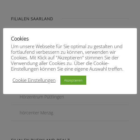
FILIALEN SAARLAND
Hörgeräte Otto Homburg
Cookies
Um unsere Webseite für Sie optimal zu gestalten und
Hörgeräte Thiel St. Ingbert
fortlaufend verbessern zu können, verwenden wir
Cookies. Mit Klick auf "Akzeptieren" stimmen Sie der
Verwendung aller Cookies zu. Über die Cookie-
Hörgeräte Thiel Dudweiler
Einstellungen können Sie eine eigene Auswahl treffen.
Cookie Einstellungen
Akzeptieren
Hörgeräte Otto St. Wendel
Hörzentrum Püttlingen
hörcenter Merzig