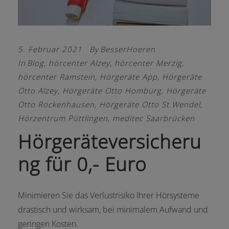
5. Februar 2021
By
BesserHoeren
In
Blog
,
hörcenter Alzey
,
hörcenter Merzig
,
hörcenter Ramstein
,
Hörgeräte App
,
Hörgeräte
Otto Alzey
,
Hörgeräte Otto Homburg
,
Hörgeräte
Otto Rockenhausen
,
Hörgeräte Otto St.Wendel
,
Hörzentrum Püttlingen
,
meditec Saarbrücken
Hörgeräteversicheru
ng für 0,- Euro
Minimieren Sie das Verlustrisiko Ihrer Hörsysteme
drastisch und wirksam, bei minimalem Aufwand und
geringen Kosten.