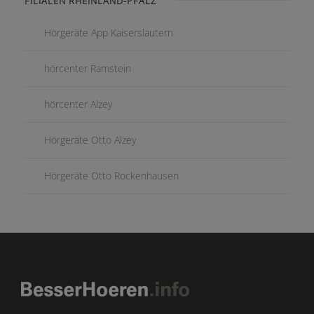
FILIALEN RHEINLAND-PFALZ
Hörgeräte App Kaiserslautern
hörcenter Ramstein
hörcenter Alzey
Hörgeräte Otto Alzey
Hörgeräte Otto Rockenhausen