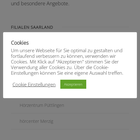
und besondere Angebote.
FILIALEN SAARLAND
Hörgeräte Otto Homburg
Cookies
Um unsere Webseite für Sie optimal zu gestalten und
fortlaufend verbessern zu können, verwenden wir
Hörgeräte Thiel St. Ingbert
Cookies. Mit Klick auf "Akzeptieren" stimmen Sie der
Verwendung aller Cookies zu. Über die Cookie-
Einstellungen können Sie eine eigene Auswahl treffen.
Hörgeräte Thiel Dudweiler
Cookie Einstellungen
Akzeptieren
Hörgeräte Otto St. Wendel
Hörzentrum Püttlingen
hörcenter Merzig