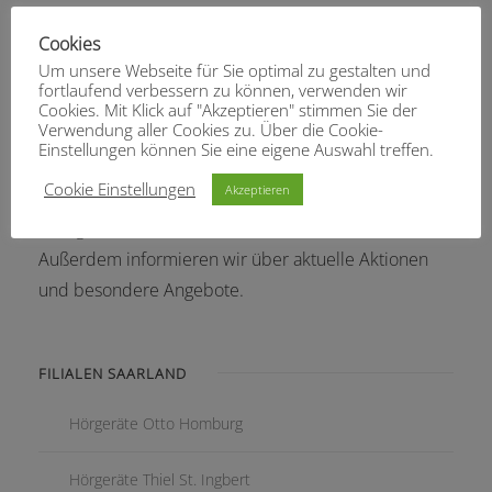
Cookies
Um unsere Webseite für Sie optimal zu gestalten und
fortlaufend verbessern zu können, verwenden wir
Cookies. Mit Klick auf "Akzeptieren" stimmen Sie der
NEWS & BLOG
Verwendung aller Cookies zu. Über die Cookie-
Einstellungen können Sie eine eigene Auswahl treffen.
In regelmäßigen Abständen erfahren Sie hier alles
Cookie Einstellungen
Akzeptieren
Wissenswerte zum Thema „besser hören“ und
Neuigkeiten aus der Branche und unseren Filialen.
Außerdem informieren wir über aktuelle Aktionen
und besondere Angebote.
FILIALEN SAARLAND
Hörgeräte Otto Homburg
Hörgeräte Thiel St. Ingbert