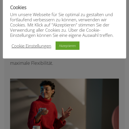
Cookies
Um unsere Webseite für Sie optimal zu gestalten und
fortlaufend verbessern zu können, verwenden wir
Cookies. Mit Klick auf "Akzeptieren" stimmen Sie der
Verwendung aller Cookies zu. Über die Cookie-
Signia Pure Charge&Go BCT IX
Einstellungen können Sie eine eigene Auswahl treffen.
Cookie Einstellungen
Akzeptieren
Pure Charge&Go BCT IX, die neueste Innovation von
Signia. Hörsysteme mit universeller Konnektivität für
maximale Flexibilität.
RESOUND VIVIA