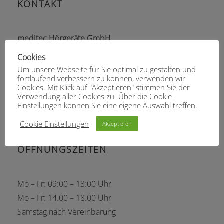
KONTAKT
meditec Hörgeräte GmbH
Lortzingstr. 12
Cookies
66111 Saarbrücken
Um unsere Webseite für Sie optimal zu gestalten und
fortlaufend verbessern zu können, verwenden wir
Tel: 0681 9386008
Cookies. Mit Klick auf "Akzeptieren" stimmen Sie der
Fax: 0681 9386013
Verwendung aller Cookies zu. Über die Cookie-
Einstellungen können Sie eine eigene Auswahl treffen.
info@meditec-hg.de
Cookie Einstellungen
Akzeptieren
ÖFFNUNGSZEITEN
Mo – Fr: 09:00 – 13:00 Uhr
Mo – Fr: 14.00 – 18.00 Uhr
Samstag nach Vereinbarung