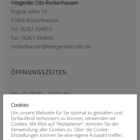
Hörgeräte Otto Rockenhausen
Rognac-Allee 10
67806 Rockenhausen
Tel: 06361 994819
Fax: 06361 994842
rockenhausen@hoergeraete-otto.de
ÖFFNUNGSZEITEN
Mo – Fr: 09:00 – 13:00 Uhr
Mo – Fr: 14:00 – 18:00 Uhr
Cookies
Um unsere Webseite für Sie optimal zu gestalten und
fortlaufend verbessern zu können, verwenden wir
Cookies. Mit Klick auf "Akzeptieren" stimmen Sie der
ANFRAGE IN DIE FILIALE
Verwendung aller Cookies zu. Über die Cookie-
Einstellungen können Sie eine eigene Auswahl treffen.