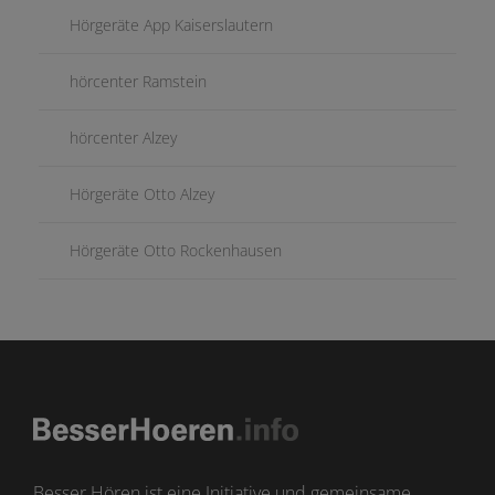
Hörgeräte App Kaiserslautern
hörcenter Ramstein
hörcenter Alzey
Hörgeräte Otto Alzey
Hörgeräte Otto Rockenhausen
Besser Hören ist eine Initiative und gemeinsame