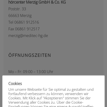
hörcenter Merzig GmbH & Co. KG
Poststr. 33
66663 Merzig
Tel 06861 912516
Fax 06861 912517
merzig@meditec-hg.de
ÖFFNUNGSZEITEN
Mo – Fr: 09:00 – 13:00 Uhr
Mo – Fr: 14:00 – 18:00 Uhr
Cookies
Samstag nach Vereinbarung
Um unsere Webseite für Sie optimal zu gestalten und
fortlaufend verbessern zu können, verwenden wir
Cookies. Mit Klick auf "Akzeptieren" stimmen Sie der
Verwendung aller Cookies zu. Über die Cookie-
ANFRAGE IN DIE FILIALE
Einstellungen können Sie eine eigene Auswahl treffen.