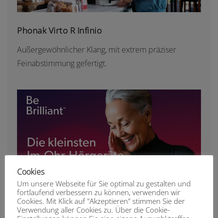
Phonak Virto R Infinio
Außergewöhnlicher Klang, mit extrem präziser
Feinabstimmung gefertigt.
INSIO CHARGE&GO CIC IX
Cookies
Um unsere Webseite für Sie optimal zu gestalten und
fortlaufend verbessern zu können, verwenden wir
Cookies. Mit Klick auf "Akzeptieren" stimmen Sie der
Insio Charge&Go CIC IX
Verwendung aller Cookies zu. Über die Cookie-