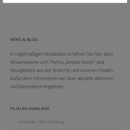
NEWS & BLOG
In regelmäßigen Abständen erfahren Sie hier alles
Wissenswerte zum Thema „besser hören“ und
Neuigkeiten aus der Branche und unseren Filialen.
Außerdem informieren wir über aktuelle Aktionen
und besondere Angebote.
FILIALEN SAARLAND
Hörgeräte Otto Homburg