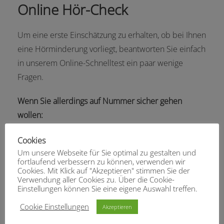
Online Hör-Check
Um eine erste Einschätzung zu erhalten, ob bei Ihnen
eine Hörminderung vorliegt, beantworten Sie einfach
in unserem
Online-Schnelltest
ein paar wenige
Fragen.
Wenn Sie allerdings auf Nummer sicher gehen
wollen:
Rufen Sie uns an und vereinbaren Sie einen Termin:
Cookies
Hörgeräte Otto in Rockenhausen
Um unsere Webseite für Sie optimal zu gestalten und
Tel: 06361 994819
fortlaufend verbessern zu können, verwenden wir
Cookies. Mit Klick auf "Akzeptieren" stimmen Sie der
Verwendung aller Cookies zu. Über die Cookie-
Einstellungen können Sie eine eigene Auswahl treffen.
Wir sind für Sie da – schön zu hören!
Cookie Einstellungen
Akzeptieren