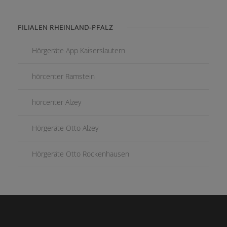
FILIALEN RHEINLAND-PFALZ
Hörgeräte App Kaiserslautern
hörcenter Ramstein
hörcenter Alzey
Hörgeräte Otto Alzey
Hörgeräte Otto Rockenhausen