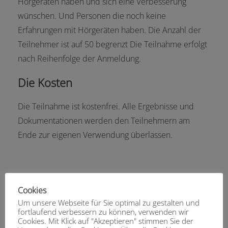
Hörgeräten haben und sich eine Verbesserung
wünschen. Und Personen die noch keine
Erfahrungen mit Hörgeräten haben. Die Anzahl der
Teilnehmer ist auf 50 begrenzt Die Teilnahme erfolgt
nach Reihenfolge der Anmeldung.
Die Kosten
Die Teilnahme ist kostenfrei. Alle Ergebnisse und
Dokumentationen werden den Teilnehmern am
Ende zur eigenen Verwendung überlassen.
Cookies
Um unsere Webseite für Sie optimal zu gestalten und
fortlaufend verbessern zu können, verwenden wir
Cookies. Mit Klick auf "Akzeptieren" stimmen Sie der