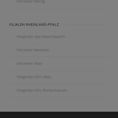
hörcenter Merzig
FILIALEN RHEINLAND-PFALZ
Hörgeräte App Kaiserslautern
hörcenter Ramstein
hörcenter Alzey
Hörgeräte Otto Alzey
Hörgeräte Otto Rockenhausen