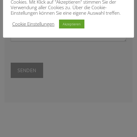
Ihre Nachricht
Cookies. Mit Klick auf "Akzeptieren" stimmen Sie der
Verwendung aller Cookies zu. Über die Cookie-
Einstellungen können Sie eine eigene Auswahl treffen.
Cookie Einstellungen
Akzeptieren
Bitte lasse dieses Feld leer.