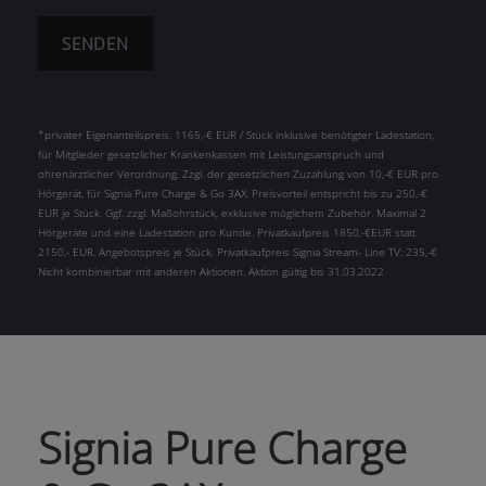
*privater Eigenanteilspreis: 1165,-€ EUR / Stück inklusive benötigter Ladestation,
für Mitglieder gesetzlicher Krankenkassen mit Leistungsanspruch und
ohrenärztlicher Verordnung. Zzgl. der gesetzlichen Zuzahlung von 10,-€ EUR pro
Hörgerät, für Signia Pure Charge & Go 3AX. Preisvorteil entspricht bis zu 250,-€
EUR je Stück. Ggf. zzgl. Maßohrstück, exklusive möglichem Zubehör. Maximal 2
Hörgeräte und eine Ladestation pro Kunde. Privatkaufpreis 1850,-€EUR statt
2150,- EUR. Angebotspreis je Stück. Privatkaufpreis Signia Stream- Line TV: 235,-€
Nicht kombinierbar mit anderen Aktionen. Aktion gültig bis 31.03.2022
Signia Pure Charge