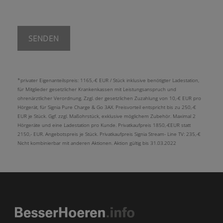
Bitte lasse dieses Feld leer.
*privater Eigenanteilspreis: 1165,-€ EUR / Stück inklusive benötigter Ladestation,
für Mitglieder gesetzlicher Krankenkassen mit Leistungsanspruch und
ohrenärztlicher Verordnung. Zzgl. der gesetzlichen Zuzahlung von 10,-€ EUR pro
Hörgerät, für Signia Pure Charge & Go 3AX. Preisvorteil entspricht bis zu 250,-€
EUR je Stück. Ggf. zzgl. Maßohrstück, exklusive möglichem Zubehör. Maximal 2
Hörgeräte und eine Ladestation pro Kunde. Privatkaufpreis 1850,-€EUR statt
2150,- EUR. Angebotspreis je Stück. Privatkaufpreis Signia Stream- Line TV: 235,-€
Nicht kombinierbar mit anderen Aktionen. Aktion gültig bis 31.03.2022