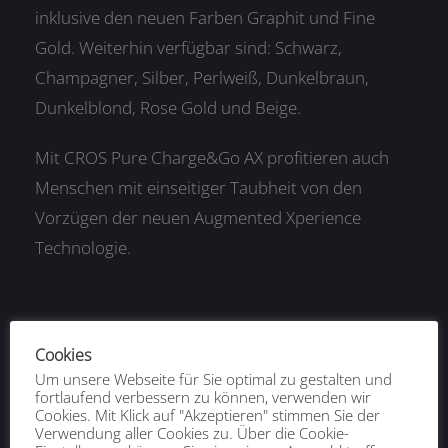
inklusive den neuen Farben Graphit und Fine
Gold. Weiterhin verfügbar sind: Schwarz,
Champagner, Silber, Perlweiß, Dunkelbraun,
Dunkelblond, Rose Gold und Beige.
Mit CROS Pure Charge&Go AX profitieren auch
Menschen mit einseitiger Taubheit von den
Vorzügen der neuen Augmented Xperience
Technologie.
Cookies
Um unsere Webseite für Sie optimal zu gestalten und
fortlaufend verbessern zu können, verwenden wir
Cookies. Mit Klick auf "Akzeptieren" stimmen Sie der
Verwendung aller Cookies zu. Über die Cookie-